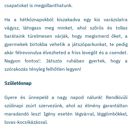
csapatokat is megpillanthatunk.
Ha a hétköznapokból kiszakadva egy kis varázslatra
vágysz, látogass meg minket, ahol szőrös és tollas
barátaink türelmesen várják, hogy megismerd őket, a
gyermekek birtokba vehetik a játszóparkunkat, te pedig
akár félrevonulva élvezheted a friss levegőt és a csendet.
Nagyon fontos!: Játszós ruhában gyertek, hogy a
szórakozás tényleg felhőtlen legyen!
Születésnap
Gyere és ünnepeld a nagy napod nálunk! Rendkívüli
szülinapi zsúrt szervezünk, ahol az élmény garantáltan
maradandó lesz! Igény esetén légvárral, léggömbökkel,
lovas-kocsikázással.