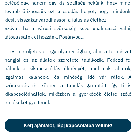
belépőjegy, hanem egy kis segítség nekünk, hogy minél
tovább őrizhessük ezt a csodás helyet, hogy mindenki
kicsit visszakanyarodhasson a falusias élethez.
Szóval, ha a városi szürkeség kezd unalmassá válni,
látogassatok el hozzánk, Pogányba…
… és merüljetek el egy olyan világban, ahol a természet
hangjai és az állatok szeretete találkozik. Fedezd fel
nálunk a kikapcsolódás élményét, ahol cuki állatok,
izgalmas kalandok, és minőségi idő vár rátok. A
szórakozás és közben a tanulás garantált, így ti is
kikapcsolódhattok, miközben a gyerkőcök életre szóló
emlékeket gyűjtenek.
Kérj ajánlatot, lépj kapcsolatba velünk!