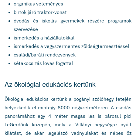
organikus veteményes
birtok járó traktor-vonat
óvodás és iskolás gyermekek részére programok
szervezése
ismerkedés a háziállatokkal
ismerkedés a vegyszermentes zöldségtermesztéssel
családi/baráti rendezvények
sétakocsizás lovas fogattal
Az ökológiai edukációs kertünk
Ökológiai edukációs kertünk a pogányi szőlőhegy tetején
helyezkedik el mintegy 8000 négyzetméteren. A csodás
panorámához egy 4 méter magas les is párosul pici
LeGerdőnk közepén, mely a Villányi hegységre nyújt
kilátást, de akár legelésző vadnyulakat és népes őz