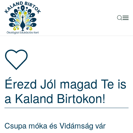
Skip to main content
Kaland Birtok
Pogány
Ökológiai Edukációs Kert
Érezd Jól magad Te is
a Kaland Birtokon!
Csupa móka és Vidámság vár